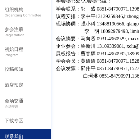
学会
秘书处
/
大会
秘书
组：
学会联系
：
郭
盛
0851-84790971
,
139
组织机构
Organizing Committee
议程安排
：李中平
13139259346
,
lizhon
现场协调
：强小科
13488190566
,
qiang
参会注册
李
明
18092979498, limi
Registration
会议摘要
：马向贤
0931-4960
929
,
maxx
企业参会
：鲁新川
13109339081
,
xclu@
初始日程
展板报告
：
曹春辉
0931-4960995
,
1890
Program
学会
会员
：黄娇娇
0851-84790971
,
152
会议发票
：郭伟平
0851-84790971
,
152
投稿须知
白珂琳
0851-84790971
,
13
酒店预定
会场交通
会场交通
下载专区
联系我们